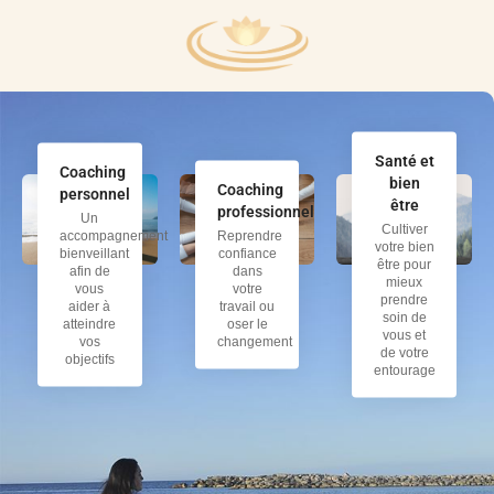
Santé et
Coaching
bien
Coaching
personnel
être
professionnel
Un
Cultiver
accompagnement
Reprendre
votre bien
bienveillant
confiance
être pour
afin de
dans
mieux
vous
votre
prendre
aider à
travail ou
soin de
atteindre
oser le
vous et
vos
changement
de votre
objectifs
entourage