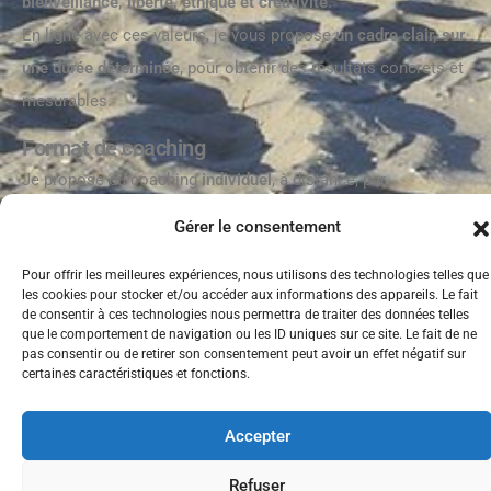
bienveillance, liberté, éthique et créativité
.
En ligne avec ces valeurs, je vous propose
un cadre clair, sur
une durée déterminée
, pour obtenir des résultats concrets et
mesurables.
Format de coaching
Je propose du coaching
individuel
, à distance, par
visioconférence ou par téléphone.
Gérer le consentement
Le coaching peut se faire en
français, anglais ou portugais
.
Pour offrir les meilleures expériences, nous utilisons des technologies telles que
La durée et la fréquence des séances dépendent de
les cookies pour stocker et/ou accéder aux informations des appareils. Le fait
vos
objectifs et de vos besoins
.
de consentir à ces technologies nous permettra de traiter des données telles
que le comportement de navigation ou les ID uniques sur ce site. Le fait de ne
pas consentir ou de retirer son consentement peut avoir un effet négatif sur
certaines caractéristiques et fonctions.
Tous droits
Mentions légales
Accepter
réservés
anacoachinginternational.fr
Refuser