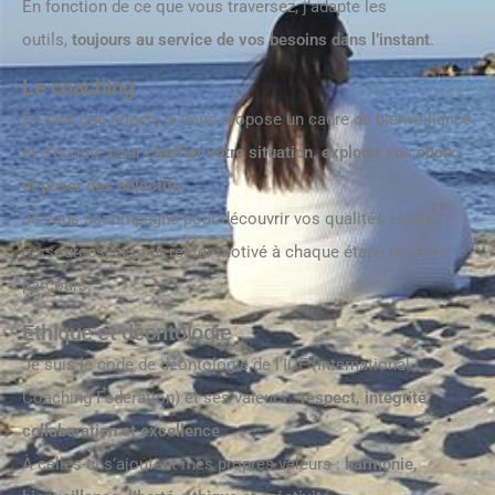
En fonction de ce que vous traversez, j’adapte les
outils,
toujours au service de vos besoins dans l’instant
.
Le coaching
En tant que coach, je vous propose un cadre de bienveillance
et d’écoute pour
clarifier votre situation, explorer vos choix
et poser des objectifs
.
Je vous accompagne pour découvrir vos qualités et vos
ressources, et pour rester motivé à chaque étape de votre
parcours.
Éthique et déontologie
Je suis le code de déontologie de l’ICF (International
Coaching Federation) et ses valeurs :
respect, intégrité,
collaboration et excellence
.
À celles-ci s’ajoutent mes propres valeurs :
harmonie,